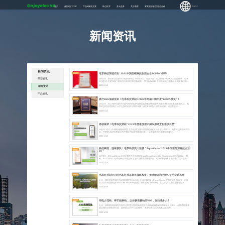
首页
虚拟电厂VPP
产品&解决方案
核心技术
多元业务
关于电享
家庭能源管理-生态合作
English
新闻资讯
新闻资讯
电享科技荣登亿欧“2022中国低碳科技创新企业TOP30”榜单!
1月12日，由亿欧主办的2022创新者年会（WIM2022）在京举办，会上揭晓了WIA2022企业榜单，电享
最新资讯
科技凭借 在虚拟电厂领域的持续深耕和创新成果 ，荣登WIM2022 中国低碳科技创新企业TOP30榜单...
2023-01-13
新闻资讯
产品资讯
践行ESG低碳使命！电享科技荣获KPMG毕马威中国年度“ESG科技奖”！
1月12日，在上海举办的毕马威气候变化及可持续发展峰会暨首届毕马威未来ESG大奖颁奖典礼上，电
享科技凭借虚拟电厂云平台技术创新与项目实践，及对ESG践行的突出成就，成功荣获毕...
2023-01-12
再获殊荣！电享科技荣获“2022年度最佳用户侧应用场景创新项目奖”
11月11-12日，由 储能领跑者联盟 主办的 第九届中国国际光储充大会 在上海举行。电享科技受邀出席大
会，并荣获 2022年度最佳用户侧应用场景创新项目奖 。 这是电享科技智慧储能解决...
2022-11-13
科技赋能，连续获奖！电享科技实力登榜＂EqualOcean2022中国新能源科技企业
50＂
11月8日，由EqualOcean全球化智库主办的2022 EqualOcean Summit for Globalization (ESG) 2022 （简
称：ESG 2022）全球化峰会将在上海龙之梦万丽酒店隆重举办。电享科技凭借 在能源数字化转型升级
方面...
2022-11-10
电享科技获沃尔沃汽车科技基金等战略投资，推动能源和电池AI技术全球布局
近日，领先的新型电力系统能源数字化AI创新企业电享科技（PowerShare）宣布完成A+轮融资，由沃
尔沃汽车科技基金(Volvo Cars Tech Fund)领投，bp风投(bp Ventures)、雷诺-日产-三菱联盟基金(All...
2022-10-19
用电少花钱、停车能挣钱......让你躺着赚钱的V2G，你知道多少？
近日，国家能源局规划司副司长宋雯在国家发改委重大基础设施建设新闻发布会上表示，在推动能源基
础设施高质量发展方面，国家重点从3个方面推动。 其中提及优化充电基础设施布...
2022-10-14